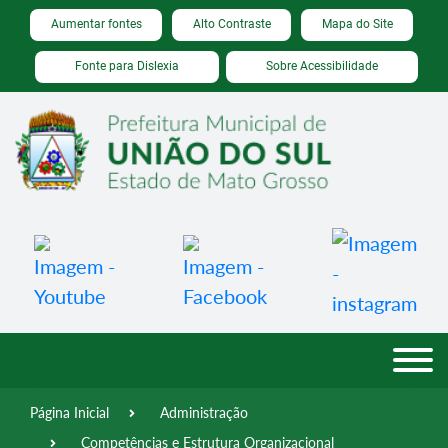
Seção de atalhos e links de acessibilidade
Ir para o conteúdo [alt+1]
Aumentar fontes
Alto Contraste
Mapa do Site
Ir para o menu [alt+2]
Fonte para Dislexia
Sobre Acessibilidade
Ir para a busca [alt+3]
Ir para o rodapé [alt+4]
Página Inicial
Administração
Competências e Estrutura Organizacional