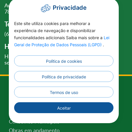
Av. Florianópolis, 1 - Centro, União do Sul - MT,
Privacidade
78543-000
Telefone:
Este site utiliza cookies para melhorar a
experiência de navegação e disponibilizar
(66)3540-1283
funcionalidades adicionais Saiba mais sobre a
Lei
Geral de Proteção de Dados Pessoais (LGPD)
.
Horário de Atendimento:
Horário das 07h as 11h - 13h as 17h Segunda a
Política de cookies
sexta-feira.
Política de privacidade
Administração
Termos de uso
Nosso Prefeito
Aceitar
Nosso Vice-Prefeito
Conselhos Municipais
Obras em andamento