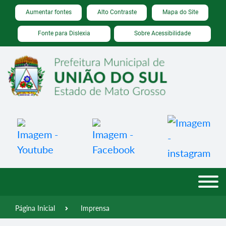
Seção de atalhos e links de acessibilidade
Ir para o conteúdo [alt+1]
Aumentar fontes
Alto Contraste
Mapa do Site
Ir para o menu [alt+2]
Fonte para Dislexia
Sobre Acessibilidade
Ir para a busca [alt+3]
Ir para o rodapé [alt+4]
Página Inicial
Imprensa