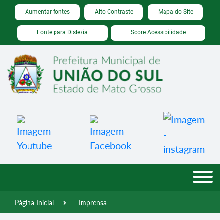
Seção de atalhos e links de acessibilidade
Ir para o conteúdo [alt+1]
Aumentar fontes
Alto Contraste
Mapa do Site
Ir para o menu [alt+2]
Fonte para Dislexia
Sobre Acessibilidade
Ir para a busca [alt+3]
Ir para o rodapé [alt+4]
Página Inicial
Imprensa