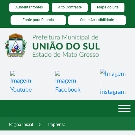
Seção de atalhos e links de acessibilidade
Ir para o conteúdo [alt+1]
Aumentar fontes
Alto Contraste
Mapa do Site
Ir para o menu [alt+2]
Fonte para Dislexia
Sobre Acessibilidade
Ir para a busca [alt+3]
Ir para o rodapé [alt+4]
Página Inicial
Imprensa