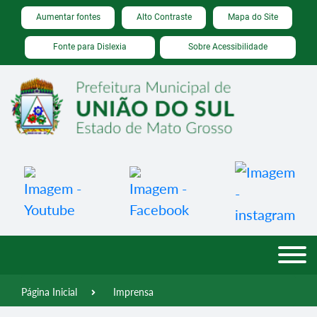
Seção de atalhos e links de acessibilidade
Ir para o conteúdo [alt+1]
Aumentar fontes
Alto Contraste
Mapa do Site
Ir para o menu [alt+2]
Fonte para Dislexia
Sobre Acessibilidade
Ir para a busca [alt+3]
Ir para o rodapé [alt+4]
Página Inicial
Imprensa