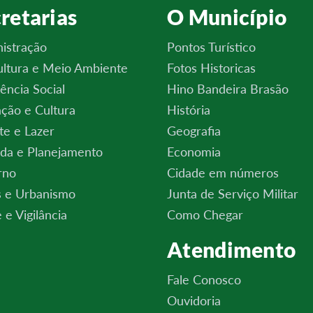
retarias
O Município
istração
Pontos Turístico
ultura e Meio Ambiente
Fotos Historicas
tência Social
Hino Bandeira Brasão
ção e Cultura
História
te e Lazer
Geografia
da e Planejamento
Economia
rno
Cidade em números
 e Urbanismo
Junta de Serviço Militar
 e Vigilância
Como Chegar
Atendimento
Fale Conosco
Ouvidoria