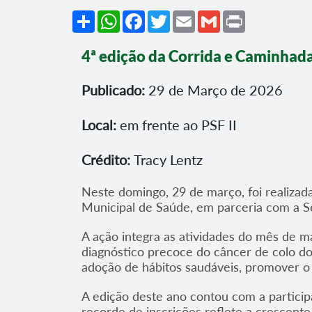
Share
WhatsApp
Facebook
Twitter
Email
Gmail
Print
4ª edição da Corrida e Caminhad
Publicado:
29 de Março de 2026
Local:
em frente ao PSF II
Crédito:
Tracy Lentz
Neste domingo, 29 de março, foi realizad
Municipal de Saúde, em parceria com a Se
A ação integra as atividades do mês de 
diagnóstico precoce do câncer de colo do
adoção de hábitos saudáveis, promover o
A edição deste ano contou com a partic
recorde de inscrições reflete a crescent