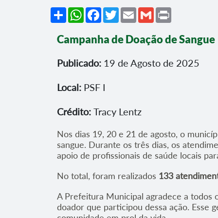
Share
WhatsApp
Facebook
Twitter
Email
Gmail
Print
Campanha de Doação de Sangue
Publicado:
19 de Agosto de 2025
Local:
PSF I
Crédito:
Tracy Lentz
Nos dias 19, 20 e 21 de agosto, o munic
sangue. Durante os três dias, os atendime
apoio de profissionais de saúde locais pa
No total, foram realizados
133 atendimen
A Prefeitura Municipal agradece a todos 
doador que participou dessa ação. Esse ge
comunidade em prol da vida.