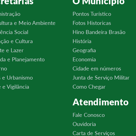
retarias
O Município
istração
Pontos Turístico
ultura e Meio Ambiente
Fotos Historicas
tência Social
Hino Bandeira Brasão
ção e Cultura
História
te e Lazer
Geografia
da e Planejamento
Economia
rno
Cidade em números
 e Urbanismo
Junta de Serviço Militar
 e Vigilância
Como Chegar
Atendimento
Fale Conosco
Ouvidoria
Carta de Serviços