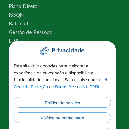
Plano Diretor
ISSQN
Balancetes
Gestão de Pessoas
LDA
Valor da Terra Nua
Privacidade
Conselho Tutelar
Este site utiliza cookies para melhorar a
Relatório de Atividades
experiência de navegação e disponibilizar
Plano Estratégico Institucional
funcionalidades adicionais Saiba mais sobre a
Lei
Lei Federal nº 14.129/2021
Geral de Proteção de Dados Pessoais (LGPD)
.
Saúde
Educação
Política de cookies
Renuncia Fiscal
Informações Complementares
Política de privacidade