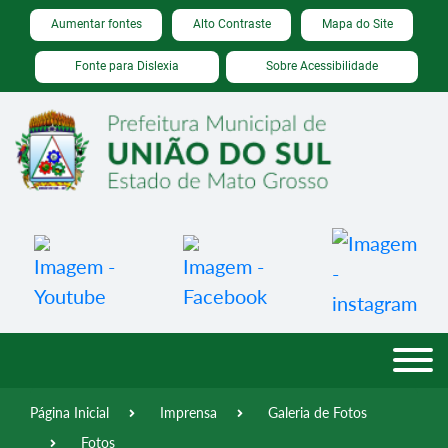
Seção de atalhos e links de acessibilidade
Ir para o conteúdo [alt+1]
Aumentar fontes
Alto Contraste
Mapa do Site
Ir para o menu [alt+2]
Fonte para Dislexia
Sobre Acessibilidade
Ir para a busca [alt+3]
Ir para o rodapé [alt+4]
Página Inicial
Imprensa
Galeria de Fotos
Fotos