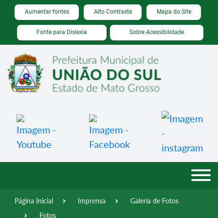
Seção de atalhos e links de acessibilidade
Ir para o conteúdo [alt+1]
Aumentar fontes
Alto Contraste
Mapa do Site
Ir para o menu [alt+2]
Fonte para Dislexia
Sobre Acessibilidade
Ir para a busca [alt+3]
Ir para o rodapé [alt+4]
Página Inicial
Imprensa
Galeria de Fotos
Fotos