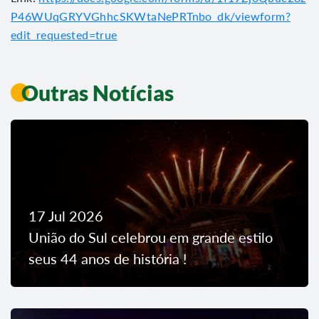
P46WUqGRYVGhhcSKWtaNePRTnbo_dk/viewform?
edit_requested=true
Outras Notícias
17 Jul 2026
União do Sul celebrou em grande estilo
seus 44 anos de história !