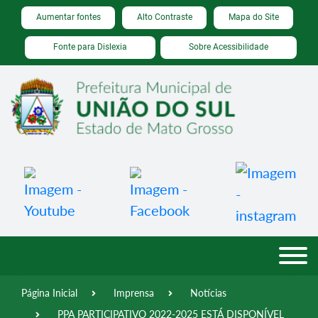
Seção de atalhos e links de acessibilidade
Ir para o conteúdo [alt+1]
Aumentar fontes
Alto Contraste
Mapa do Site
Ir para o menu [alt+2]
Fonte para Dislexia
Sobre Acessibilidade
Ir para a busca [alt+3]
Ir para o rodapé [alt+4]
Página Inicial
Imprensa
Notícias
PPA PARTICIPATIVO 2022-2025 ESTÁ DISPONÍVEL