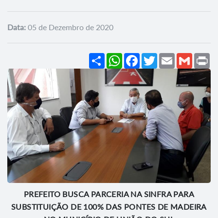
Data:
05 de Dezembro de 2020
Share
WhatsApp
Facebook
Twitter
Email
Gmail
Pr
PREFEITO BUSCA PARCERIA NA SINFRA PARA
SUBSTITUIÇÃO DE 100% DAS PONTES DE MADEIRA