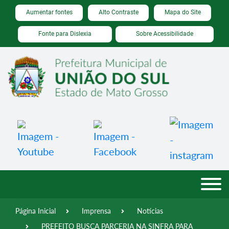
Seção de atalhos e links de acessibilidade
Ir para o conteúdo [alt+1]
Aumentar fontes
Alto Contraste
Mapa do Site
Ir para o menu [alt+2]
Fonte para Dislexia
Sobre Acessibilidade
Ir para a busca [alt+3]
Ir para o rodapé [alt+4]
Página Inicial
Imprensa
Notícias
PREFEITO BUSCA PARCERIA NA SINFRA PARA