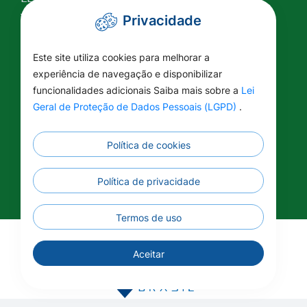
Valor da Terra Nua
Privacidade
Conselho Tutelar
Este site utiliza cookies para melhorar a
Relatório de Atividades
experiência de navegação e disponibilizar
Plano Estratégico Institucional
funcionalidades adicionais Saiba mais sobre a
Lei
Lei Federal nº 14.129/2021
Geral de Proteção de Dados Pessoais (LGPD)
.
Saúde
Educação
Política de cookies
Renuncia Fiscal
Informações Complementares
Política de privacidade
Termos de uso
©2026 - Prefeitura Municipal - União do Sul - MT -
Aceitar
Todos os direitos reservados