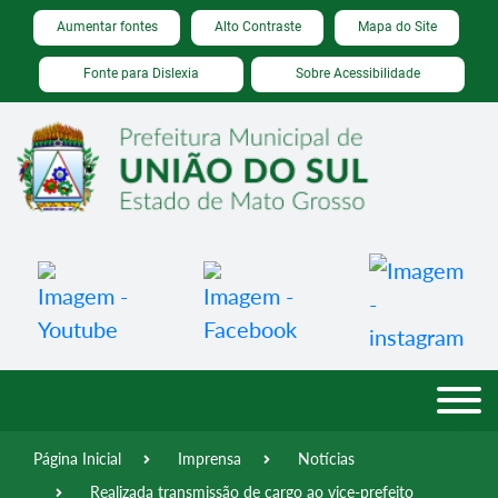
Seção de atalhos e links de acessibilidade
Ir para o conteúdo [alt+1]
Aumentar fontes
Alto Contraste
Mapa do Site
Ir para o menu [alt+2]
Fonte para Dislexia
Sobre Acessibilidade
Ir para a busca [alt+3]
Ir para o rodapé [alt+4]
Página Inicial
Imprensa
Notícias
Realizada transmissão de cargo ao vice-prefeito