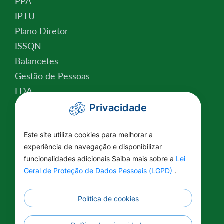
PPA
IPTU
Plano Diretor
ISSQN
Balancetes
Gestão de Pessoas
LDA
Valor da Terra Nua
Privacidade
Conselho Tutelar
Este site utiliza cookies para melhorar a
Relatório de Atividades
experiência de navegação e disponibilizar
Plano Estratégico Institucional
funcionalidades adicionais Saiba mais sobre a
Lei
Lei Federal nº 14.129/2021
Geral de Proteção de Dados Pessoais (LGPD)
.
Saúde
Educação
Política de cookies
Renuncia Fiscal