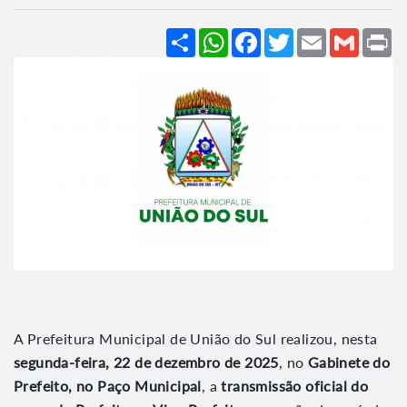
Share
WhatsApp
Facebook
Twitter
Email
Gmail
Pr
A Prefeitura Municipal de União do Sul realizou, nesta
segunda-feira, 22 de dezembro de 2025
, no
Gabinete do
Prefeito, no Paço Municipal
, a
transmissão oficial do