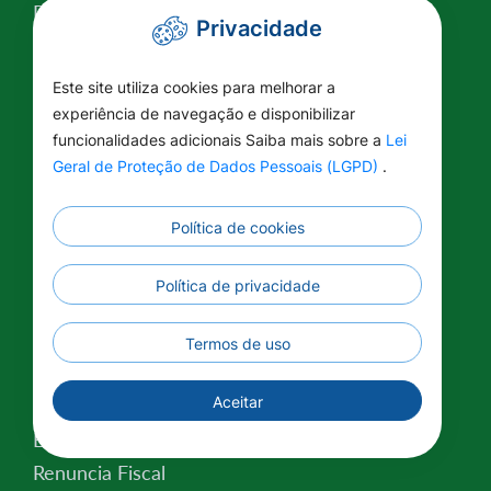
PPA
Privacidade
IPTU
Plano Diretor
Este site utiliza cookies para melhorar a
ISSQN
experiência de navegação e disponibilizar
funcionalidades adicionais Saiba mais sobre a
Lei
Balancetes
Geral de Proteção de Dados Pessoais (LGPD)
.
Gestão de Pessoas
LDA
Política de cookies
Valor da Terra Nua
Conselho Tutelar
Política de privacidade
Relatório de Atividades
Plano Estratégico Institucional
Termos de uso
Lei Federal nº 14.129/2021
Aceitar
Saúde
Educação
Renuncia Fiscal