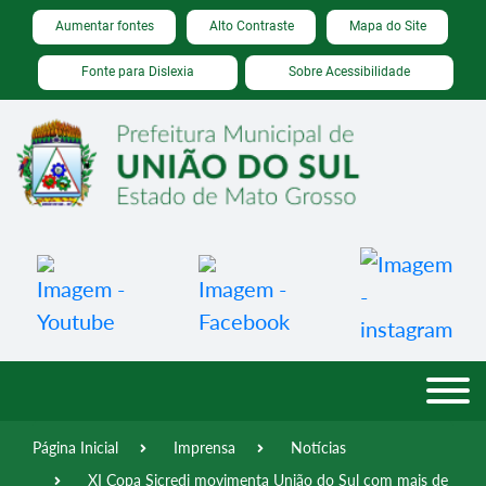
Seção de atalhos e links de acessibilidade
Ir para o conteúdo [alt+1]
Aumentar fontes
Alto Contraste
Mapa do Site
Ir para o menu [alt+2]
Fonte para Dislexia
Sobre Acessibilidade
Ir para a busca [alt+3]
Ir para o rodapé [alt+4]
Página Inicial
Imprensa
Notícias
XI Copa Sicredi movimenta União do Sul com mais de