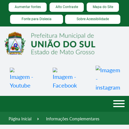
Seção de atalhos e links de acessibilidade
Ir para o conteúdo [alt+1]
Aumentar fontes
Alto Contraste
Mapa do Site
Ir para o menu [alt+2]
Fonte para Dislexia
Sobre Acessibilidade
Ir para a busca [alt+3]
Ir para o rodapé [alt+4]
Página Inicial
Informações Complementares