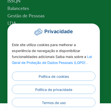
ISSQN
Balancetes
Gestão de Pessoas
LDA
Valor da Terra Nua
Privacidade
Conselho Tutelar
Relatório de Atividades
Este site utiliza cookies para melhorar a
experiência de navegação e disponibilizar
Plano Estratégico Institucional
funcionalidades adicionais Saiba mais sobre a
Lei
Lei Federal nº 14.129/2021
Geral de Proteção de Dados Pessoais (LGPD)
.
Saúde
Educação
Política de cookies
Renuncia Fiscal
Informações Complementares
Política de privacidade
Termos de uso