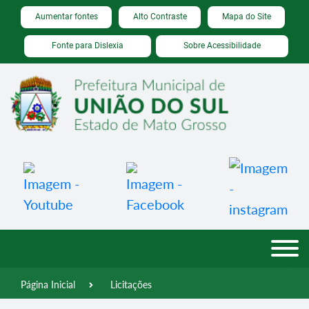
Seção de atalhos e links de acessibilidade
Ir para o conteúdo [alt+1]
Aumentar fontes
Alto Contraste
Mapa do Site
Ir para o menu [alt+2]
Fonte para Dislexia
Sobre Acessibilidade
Ir para a busca [alt+3]
Ir para o rodapé [alt+4]
Página Inicial
Licitações