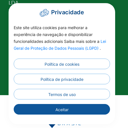
LDA
Valor da Terra Nua
Privacidade
Conselho Tutelar
Relatório de Atividades
Este site utiliza cookies para melhorar a
experiência de navegação e disponibilizar
Plano Estratégico Institucional
funcionalidades adicionais Saiba mais sobre a
Lei
Lei Federal nº 14.129/2021
Geral de Proteção de Dados Pessoais (LGPD)
.
Saúde
Educação
Política de cookies
Renuncia Fiscal
Informações Complementares
Política de privacidade
Termos de uso
©2026 - Prefeitura Municipal - União do Sul - MT -
Aceitar
Todos os direitos reservados