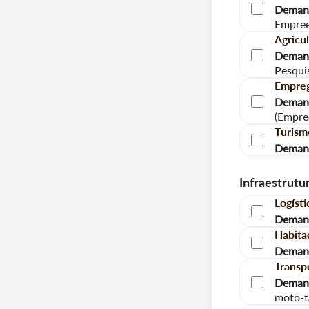
Demand
Empree
Agricu
Demand
Pesqui
Empreg
Demand
(Empre
Turism
Demand
Infraestrutu
Logísti
Demand
Habita
Demand
Transp
Demand
moto-tá