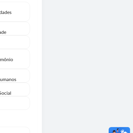
idades
ade
imônio
 Humanos
Social