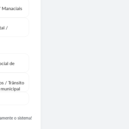
/ Manaciais
al /
ocial de
s / Trânsito
 municipal
damente o sistema!