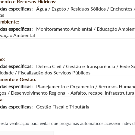
ento e Recursos Hídricos:
as específicas:
Água / Esgoto / Resíduos Sólidos / Enchentes 
as
mbiente:
as específicas:
Monitoramento Ambiental / Educação Ambient
vação Ambiental
o:
as específicas:
Defesa Civil / Gestão e Transparência / Rede S
iedade / Fiscalização dos Serviços Públicos
amento e Gestão:
as específicas:
Planejamento e Orçamento / Recursos Humano
ços / Desenvolvimento Regional - Asfalto, recape, infraestrutura
a:
as específicas:
Gestão Fiscal e Tributária
ar esta verificação para evitar que programas automáticos acessem indevi