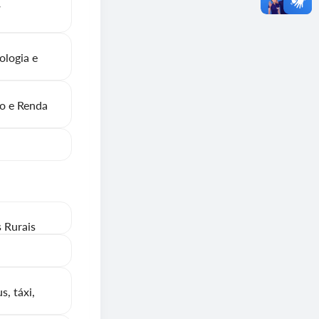
/
ologia e
go e Renda
s Rurais
, táxi,