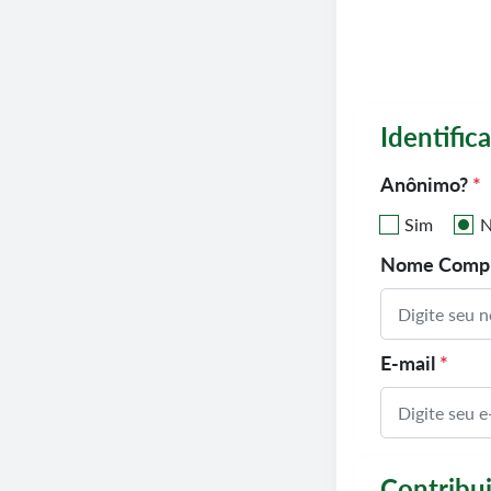
Identific
Anônimo?
*
Sim
N
Nome Comp
E-mail
*
Contribu