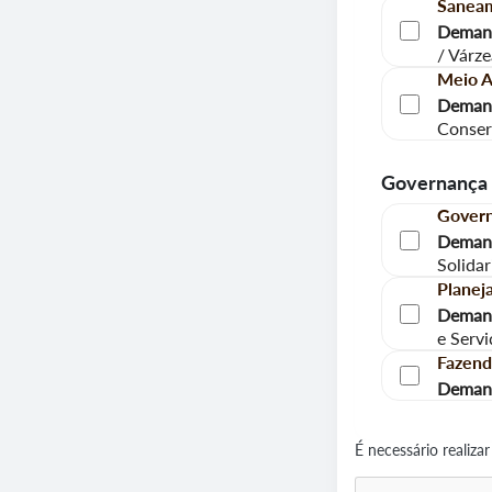
Saneam
Demand
/ Várze
Meio A
Demand
Conser
Governança
Govern
Demand
Solidar
Planej
Demand
e Servi
Fazend
Demand
É necessário realiz