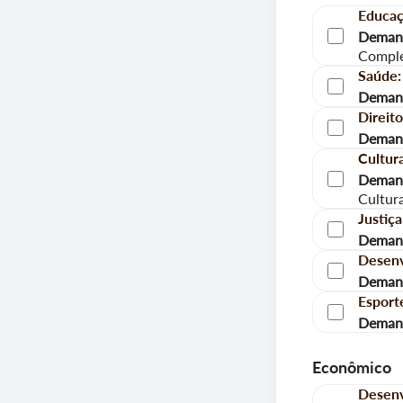
Educaç
Demand
Compl
Saúde:
Demand
Direit
Demand
Cultura
Demand
Cultura
Justiça
Demand
Desenv
Demand
Esport
Demand
Econômico
Desenv