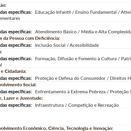
ão:
as específicas:
Educação Infantil / Ensino Fundamental / Ativ
ementares
as específicas:
Atendimento Básico / Média e Alta Complexid
os da Pessoa com Deficiência:
as específicas:
Inclusão Social / Acessibilidade
:
as específicas:
Formação, Difusão e Fomento à Cultura / Patr
l
 e Cidadania:
as específicas:
Proteção e Defesa do Consumidor / Direitos
olvimento Social:
as específicas:
Enfrentamento à Extrema Pobreza / Proteção 
e, Lazer e Juventude:
as específicas:
Infraestrutura / Competição e Recreação
olvimento Econômico, Ciência, Tecnologia e Inovação: