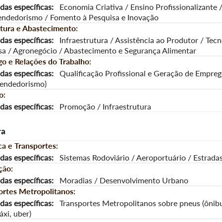
as específicas:
Economia Criativa / Ensino Profissionalizante 
ndedorismo / Fomento à Pesquisa e Inovação
ltura e Abastecimento:
as específicas:
Infraestrutura / Assistência ao Produtor / Tecn
sa / Agronegócio / Abastecimento e Segurança Alimentar
o e Relações do Trabalho:
as específicas:
Qualificação Profissional e Geração de Empre
endedorismo)
o:
as específicas:
Promoção / Infraestrutura
ra
ca e Transportes:
as específicas:
Sistemas Rodoviário / Aeroportuário / Estrada
ção:
as específicas:
Moradias / Desenvolvimento Urbano
ortes Metropolitanos:
as específicas:
Transportes Metropolitanos sobre pneus (ônibus
xi, uber)