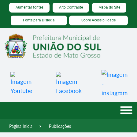
Seção de atalhos e links de acessibilidade
Ir para o conteúdo [alt+1]
Aumentar fontes
Alto Contraste
Mapa do Site
Ir para o menu [alt+2]
Fonte para Dislexia
Sobre Acessibilidade
Ir para a busca [alt+3]
Ir para o rodapé [alt+4]
Página Inicial
Publicações