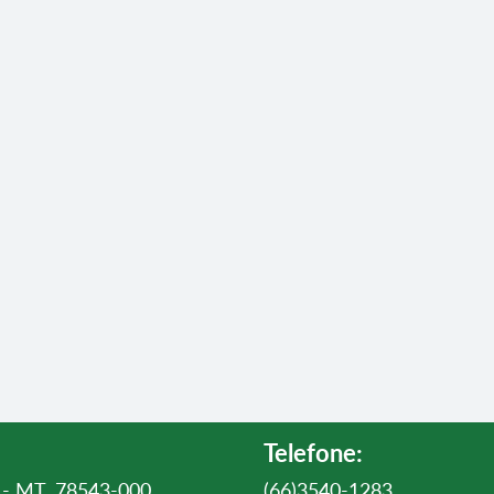
Telefone:
ul - MT, 78543-000
(66)3540-1283