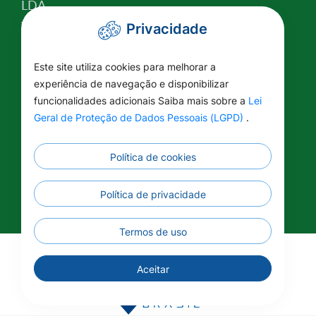
LDA
Valor da Terra Nua
Privacidade
Conselho Tutelar
Relatório de Atividades
Este site utiliza cookies para melhorar a
experiência de navegação e disponibilizar
Plano Estratégico Institucional
funcionalidades adicionais Saiba mais sobre a
Lei
Lei Federal nº 14.129/2021
Geral de Proteção de Dados Pessoais (LGPD)
.
Saúde
Educação
Política de cookies
Renuncia Fiscal
Informações Complementares
Política de privacidade
Termos de uso
©2026 - Prefeitura Municipal - União do Sul - MT -
Aceitar
Todos os direitos reservados