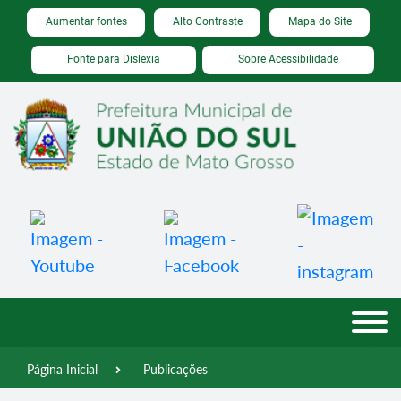
Seção de atalhos e links de acessibilidade
Ir para o conteúdo [alt+1]
Aumentar fontes
Alto Contraste
Mapa do Site
Ir para o menu [alt+2]
Fonte para Dislexia
Sobre Acessibilidade
Ir para a busca [alt+3]
Ir para o rodapé [alt+4]
Página Inicial
Publicações