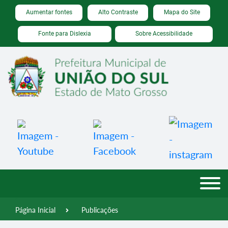
Seção de atalhos e links de acessibilidade
Ir para o conteúdo [alt+1]
Aumentar fontes
Alto Contraste
Mapa do Site
Ir para o menu [alt+2]
Fonte para Dislexia
Sobre Acessibilidade
Ir para a busca [alt+3]
Ir para o rodapé [alt+4]
Página Inicial
Publicações