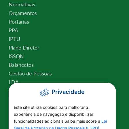
Normativas
Orçamentos
Portarias
PPA
IPTU
Plano Diretor
ISSQN
Balancetes
Gestão de Pessoas
LDA
Valor da Terra Nua
Privacidade
Conselho Tutelar
Relatório de Atividades
Este site utiliza cookies para melhorar a
experiência de navegação e disponibilizar
Plano Estratégico Institucional
funcionalidades adicionais Saiba mais sobre a
Lei
Lei Federal nº 14.129/2021
Geral de Proteção de Dados Pessoais (LGPD)
.