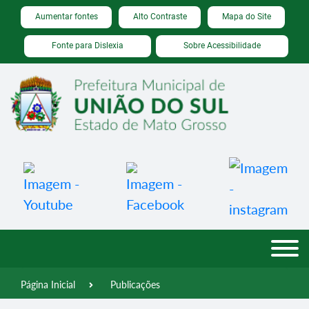
Seção de atalhos e links de acessibilidade
Ir para o conteúdo [alt+1]
Aumentar fontes
Alto Contraste
Mapa do Site
Ir para o menu [alt+2]
Fonte para Dislexia
Sobre Acessibilidade
Ir para a busca [alt+3]
Ir para o rodapé [alt+4]
Página Inicial
Publicações