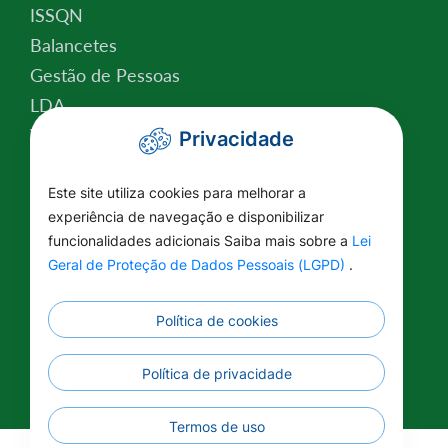
ISSQN
Balancetes
Gestão de Pessoas
LDA
Valor da Terra Nua
Privacidade
Conselho Tutelar
Relatório de Atividades
Este site utiliza cookies para melhorar a
experiência de navegação e disponibilizar
Plano Estratégico Institucional
funcionalidades adicionais Saiba mais sobre a
Lei
Lei Federal nº 14.129/2021
Geral de Proteção de Dados Pessoais (LGPD)
.
Saúde
Educação
Política de cookies
Renuncia Fiscal
Informações Complementares
Política de privacidade
Termos de uso