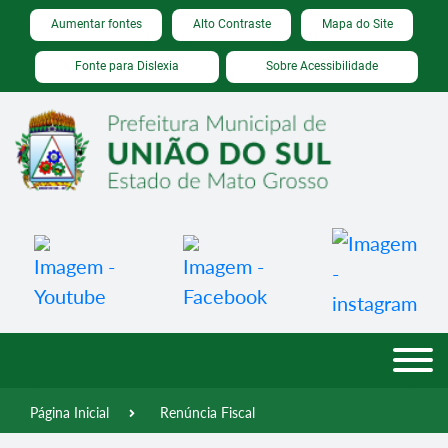
Seção de atalhos e links de acessibilidade
Ir para o conteúdo [alt+1]
Aumentar fontes
Alto Contraste
Mapa do Site
Ir para o menu [alt+2]
Fonte para Dislexia
Sobre Acessibilidade
Ir para a busca [alt+3]
Ir para o rodapé [alt+4]
Página Inicial
Renúncia Fiscal